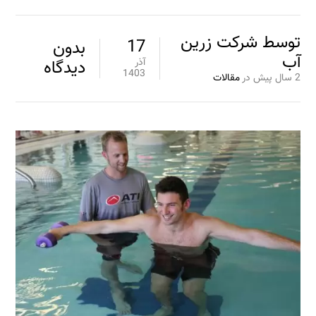
توسط
شرکت زرین
17
بدون
آب
آذر
دیدگاه
1403
2 سال پیش
در
مقالات