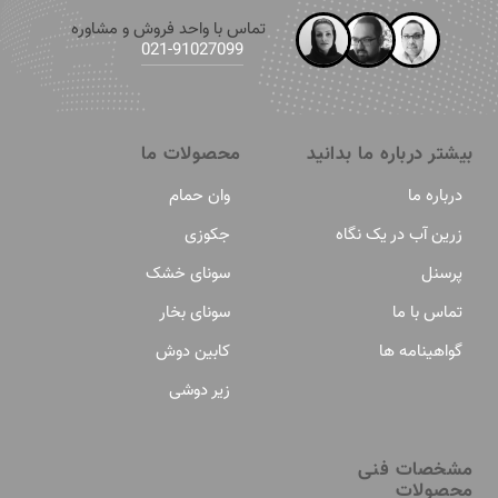
تماس با واحد فروش و مشاوره
91027099-021
بیشتر درباره ما بدانید
محصولات ما
درباره ما
وان حمام
زرین آب در یک نگاه
جکوزی
پرسنل
سونای خشک
تماس با ما
سونای بخار
گواهینامه ها
کابین دوش
زیر دوشی
مشخصات فنی
محصولات