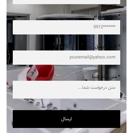
* شماره همراه
* آدرس ایمیل
* متن پیام شما