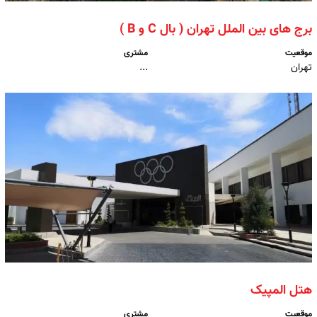
برج های بین الملل تهران ( بال C و B )
موقعیت
مشتری
تهران
...
هتل المپیک
موقعیت
مشتری