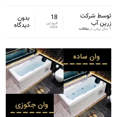
توسط
شرکت
18
بدون
زرین آب
فروردین
دیدگاه
1404
1 سال پیش
در
مقالات