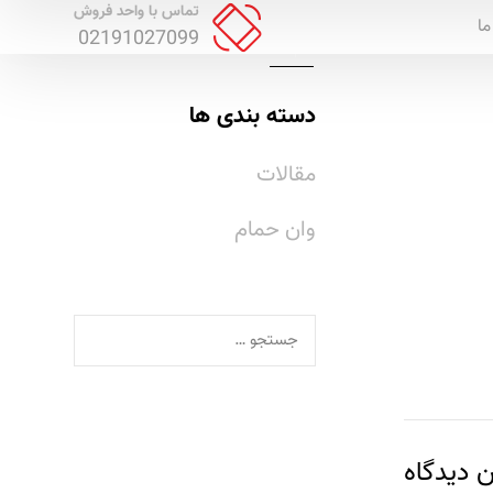
تماس با واحد فروش
ما
02191027099
دسته بندی ها
مقالات
وان حمام
 دیدگاه