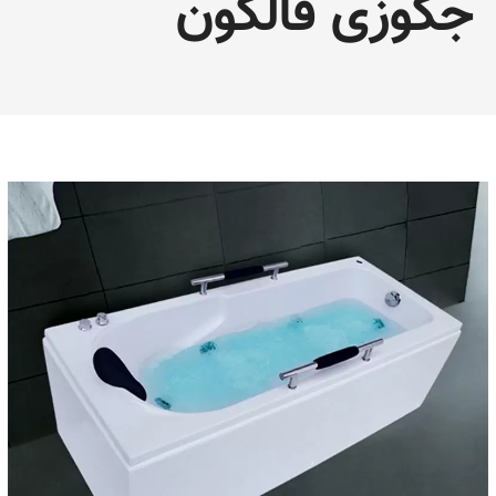
جکوزی فالکون