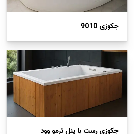
جکوزی 9010
جکوزی رست با پنل ترمو وود