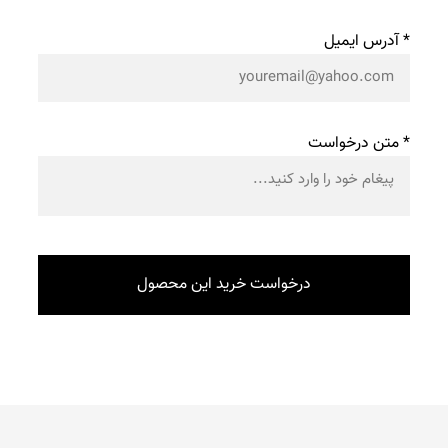
* آدرس ایمیل
* متن درخواست